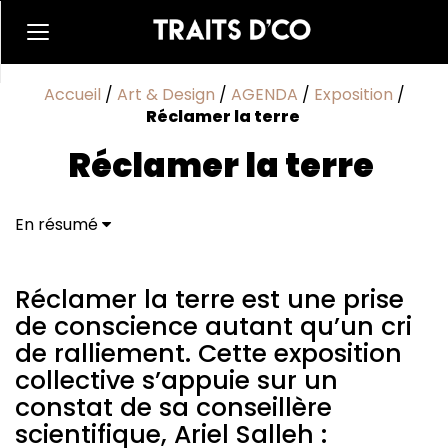
Accueil
/
Art & Design
/
AGENDA
/
Exposition
/
Réclamer la terre
Réclamer la terre
En résumé
Réclamer la terre est une prise de conscience
autant qu’un cri de ralliement. Cette exposition
collective s’appuie sur un constat de sa conseillère
Réclamer la terre est une prise
scientifique, Ariel Salleh : «Rassembler écologie,
de conscience autant qu’un cri
féminisme, socialisme et politiques autochtones
de ralliement. Cette exposition
signifie renoncer à la vision eurocentrique pour
collective s’appuie sur un
adopter un regard véritablement global.» Désirant
penser le monde au-delà de la division entre nature
constat de sa conseillère
et culture, l’exposition suit la trace d’artistes qui
scientifique, Ariel Salleh :
travaillent autrement les éléments (terre, eau, feu,