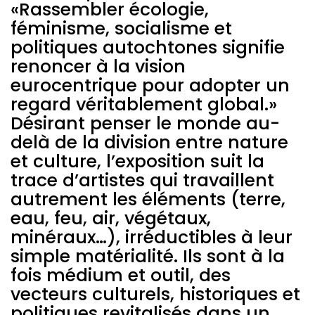
«Rassembler écologie,
air, végétaux, minéraux…), irréductibles à leur simple
féminisme, socialisme et
matérialité. Ils sont à la fois médium et outil, des
politiques autochtones signifie
vecteurs culturels, historiques et politiques revitalisés
dans un contexte d’urgence écologique.
renoncer à la vision
eurocentrique pour adopter un
regard véritablement global.»
Désirant penser le monde au-
delà de la division entre nature
et culture, l’exposition suit la
trace d’artistes qui travaillent
autrement les éléments (terre,
eau, feu, air, végétaux,
minéraux…), irréductibles à leur
simple matérialité. Ils sont à la
fois médium et outil, des
vecteurs culturels, historiques et
politiques revitalisés dans un