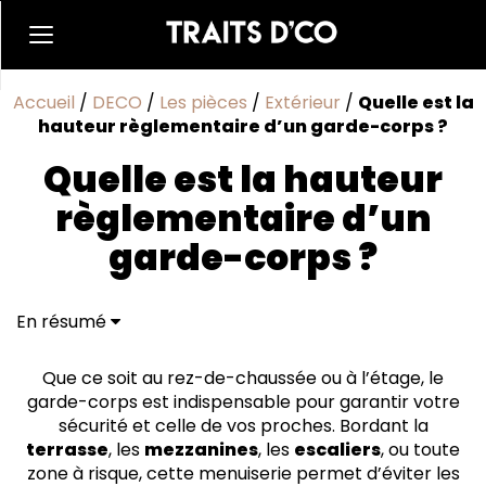
Accueil
/
DECO
/
Les pièces
/
Extérieur
/
Quelle est la
hauteur règlementaire d’un garde-corps ?
Quelle est la hauteur
règlementaire d’un
garde-corps ?
En résumé
Le garde-corps : un élément garant de la sécurité
Hauteur de garde-corps : que dit la loi ?
Que ce soit au rez-de-chaussée ou à l’étage, le
Les règlementations spécifiques à connaître
garde-corps est indispensable pour garantir votre
sécurité et celle de vos proches. Bordant la
terrasse
, les
mezzanines
, les
escaliers
, ou toute
zone à risque, cette menuiserie permet d’éviter les