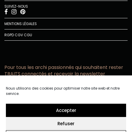
SUIVEZ-NOUS
MENTIONS LÉGALES
RGPD
CGV
CGU
Pour tous les archi passionnés qui souhaitent rester
TRAITS connectés et recevoir la newsletter
Vous acceptez de recevoir l’actualité TRAITS D’CO par
Nous utilisons des cookies pour optimiser notre site web et notre
email
service.
Vous affirmez avoir pris connaissance de notre politique de
confidentialité.
Accepter
Refuser