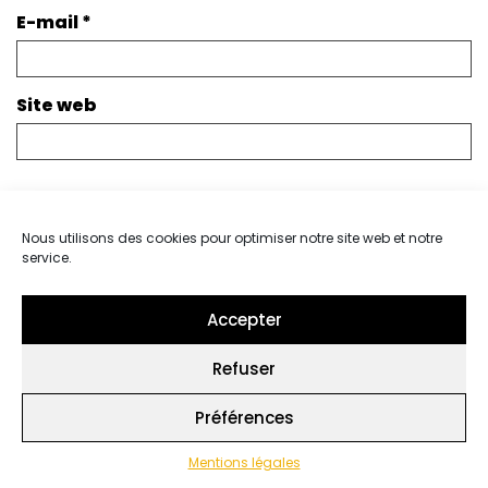
E-mail
*
Site web
Envoyer
Nous utilisons des cookies pour optimiser notre site web et notre
service.
Accepter
Vous aimerez aussi
Refuser
Préférences
Mentions légales