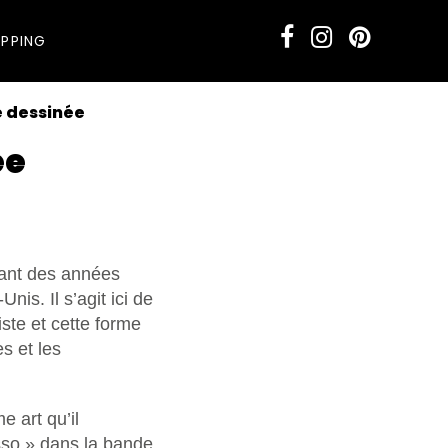
PPING
e dessinée
ée
nant des années
is. Il s’agit ici de
iste et cette forme
s et les
e art qu’il
sso » dans la bande