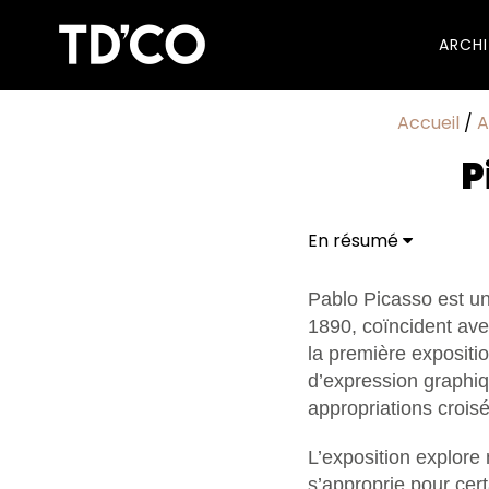
ARCH
Accueil
/
A
P
En résumé
Pablo Picasso est u
1890, coïncident ave
la première expositio
d’expression graphiq
appropriations crois
L’exposition explore 
s’approprie pour ce