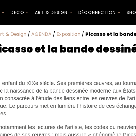
I
DECO
ART & DESIGN
DÉCONNECTION
SHO
rt & Design
/
AGENDA
/
Exposition
/
Picasso et la band
icasso et la bande dessin
n enfant du XIXe siècle. Ses premières œuvres, au tour
c la naissance de la bande dessinée moderne aux États-Un
n consacrée à l’étude des liens entre les œuvres de l’art
ue. Le parcours met en lumière l’histoire de ces échange
ées.
notamment les lectures de l’artiste, les codes du neuvièm
rtaines de ses œuvres ; mais aussi le « phénomène Pica