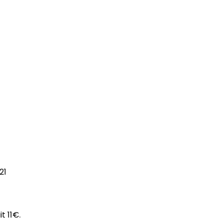
21
t 11€.