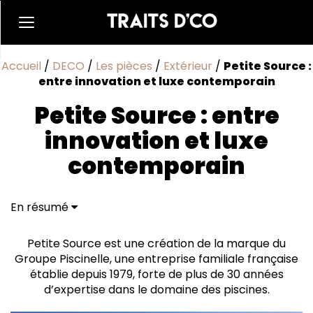
Accueil
/
DECO
/
Les pièces
/
Extérieur
/
Petite Source :
entre innovation et luxe contemporain
Petite Source : entre
innovation et luxe
contemporain
En résumé
Équilibre, énergie et pureté dans un design innovant
L'équilibre parfait avec l'eau
Petite Source est une création de la marque du
Engagée pour l'environnement et l'économie
Groupe Piscinelle, une entreprise familiale française
Simplicité et sérénité sans contraintes
établie depuis 1979, forte de plus de 30 années
d’expertise dans le domaine des piscines.