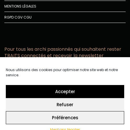
MENTIONS LÉGALES
RGPD
CGV
CGU
Pour tous les archi passionnés qui souhaitent rester
TRAITS connectés et recevoir la newsletter
Vous acceptez de recevoir l’actualité TRAITS D’CO par
Nous utilisons des cookies pour optimiser notre site web et notre
email
service.
Vous affirmez avoir pris connaissance de notre politique de
confidentialité.
Accepter
Refuser
Préférences
Mentions légales