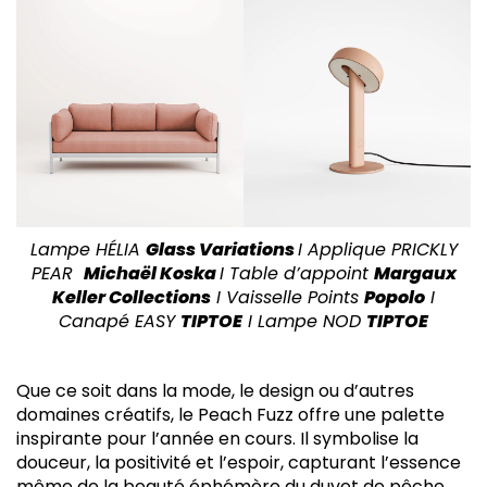
Lampe HÉLIA
Glass Variations
I Applique PRICKLY
PEAR
Michaël Koska
I Table d’appoint
Margaux
Keller Collections
I Vaisselle Points
Popolo
I
Canapé EASY
TIPTOE
I Lampe NOD
TIPTOE
Que ce soit dans la mode, le design ou d’autres
domaines créatifs, le Peach Fuzz offre une palette
inspirante pour l’année en cours. Il symbolise la
douceur, la positivité et l’espoir, capturant l’essence
même de la beauté éphémère du duvet de pêche.