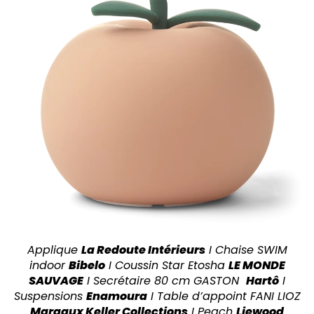
Applique
La Redoute Intérieurs
I Chaise SWIM
indoor
Bibelo
I Coussin Star Etosha
LE MONDE
SAUVAGE
I Secrétaire 80 cm GASTON
Hartô
I
Suspensions
Enamoura
I Table d’appoint FANI LIOZ
Margaux Keller Collections
I Peach
Liewood