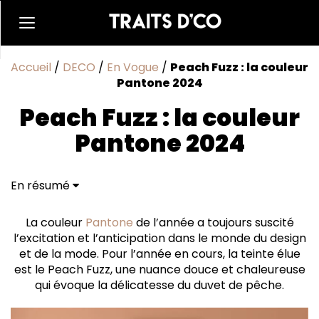
Accueil
/
DECO
/
En Vogue
/
Peach Fuzz : la couleur
Pantone 2024
Peach Fuzz : la couleur
Pantone 2024
En résumé
Douceur et chaleur dans le monde du design
Sélection déco Peach Fuzz
La couleur
Pantone
de l’année a toujours suscité
l’excitation et l’anticipation dans le monde du design
et de la mode. Pour l’année en cours, la teinte élue
est le Peach Fuzz, une nuance douce et chaleureuse
qui évoque la délicatesse du duvet de pêche.