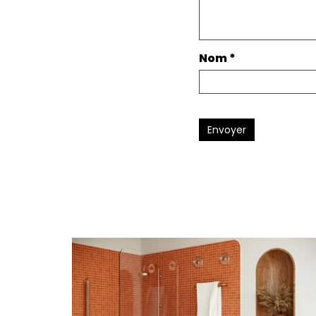
Nom
*
Envoyer