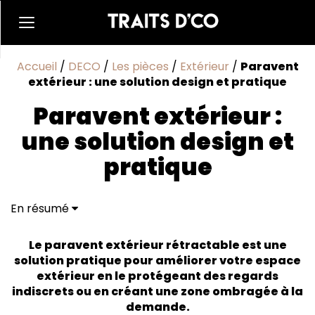
Accueil
/
DECO
/
Les pièces
/
Extérieur
/
Paravent
extérieur : une solution design et pratique
Paravent extérieur :
une solution design et
pratique
En résumé
Le paravent extérieur rétractable, une solution
pratique et économique
Le paravent extérieur rétractable est une
Les avantages d’un paravent extérieur rétractable
solution pratique pour améliorer votre espace
extérieur en le protégeant des regards
indiscrets ou en créant une zone ombragée à la
demande.