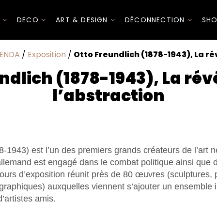
I
DECO
ART & DESIGN
DÉCONNECTION
SHO
ENDA
/
Exposition
/
Otto Freundlich (1878-1943), La ré
ndlich (1878-1943), La rév
l’abstraction
-1943) est l’un des premiers grands créateurs de l’art no
 allemand est engagé dans le combat politique ainsi que d
ours d’exposition réunit près de 80 œuvres (sculptures, p
raphiques) auxquelles viennent s’ajouter un ensemble 
d’artistes amis.