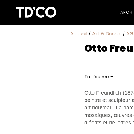
ARCH
Accueil
/
Art & Design
/
AG
Otto Freu
En résumé
Otto Freundlich (1878
peintre et sculpteur
art nouveau. La parc
mosaïques, œuvres g
d’écrits et de lettres 