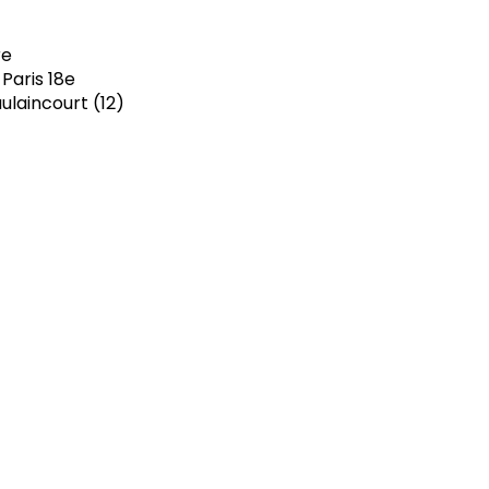
re
 Paris 18e
ulaincourt (12)