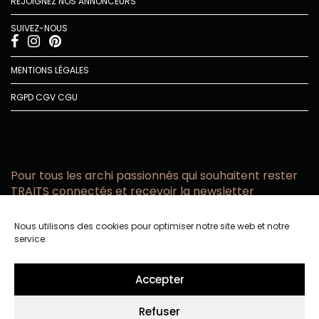
REJOIGNEZ NOS ANNONCEURS
SUIVEZ-NOUS
MENTIONS LÉGALES
RGPD
CGV
CGU
Pour tous les archi passionnés qui souhaitent rester
TRAITS connectés et recevoir la newsletter
Vous acceptez de recevoir l’actualité TRAITS D’CO par
Nous utilisons des cookies pour optimiser notre site web et notre
email
service.
Vous affirmez avoir pris connaissance de notre politique de
confidentialité.
Accepter
Refuser