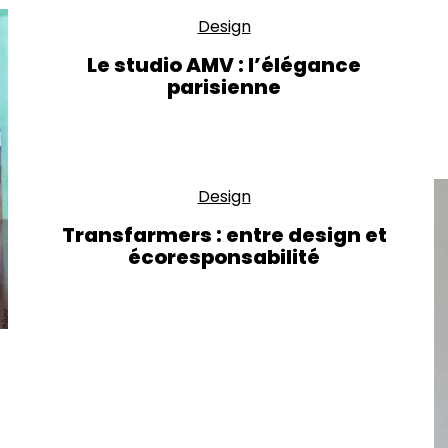
Design
Le studio AMV : l’élégance
parisienne
Design
Transfarmers : entre design et
écoresponsabilité