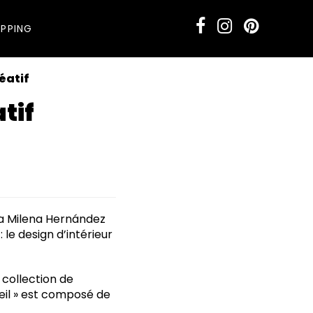
PPING
éatif
tif
na Milena Hernández
 le design d’intérieur
 collection de
’œil » est composé de