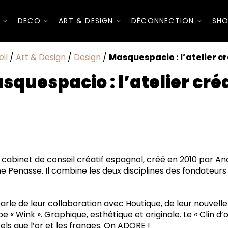
I
DECO
ART & DESIGN
DÉCONNECTION
SHO
il
/
Art & Design
/
Design
/
Masquespacio : l’atelier cr
squespacio : l’atelier créa
cabinet de conseil créatif espagnol, créé en 2010 par A
e Penasse. Il combine les deux disciplines des fondateurs :
parle de leur collaboration avec Houtique, de leur nouvelle
 « Wink ». Graphique, esthétique et originale. Le « Clin d
els que l’or et les franges. On ADORE !