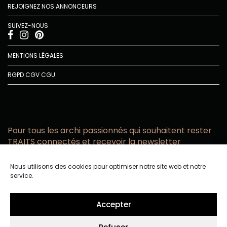
REJOIGNEZ NOS ANNONCEURS
SUIVEZ-NOUS
MENTIONS LÉGALES
RGPD
CGV
CGU
Pour tous les archi passionnés qui souhaitent rester
TRAITS connectés et recevoir la newsletter
Vous acceptez de recevoir l’actualité TRAITS D’CO par
Nous utilisons des cookies pour optimiser notre site web et notre
email
service.
Vous affirmez avoir pris connaissance de notre politique de
confidentialité.
Accepter