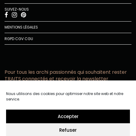
SUIVEZ-NOUS
MENTIONS LÉGALES
RGPD
CGV
CGU
Pour tous les archi passionnés qui souhaitent rester
TRAITS connectés et recevoir la newsletter
Vous acceptez de recevoir l’actualité TRAITS D’CO par
Nous utilisons des cookies pour optimiser notre site web et notre
email
service.
Vous affirmez avoir pris connaissance de notre politique de
confidentialité.
Accepter
Refuser