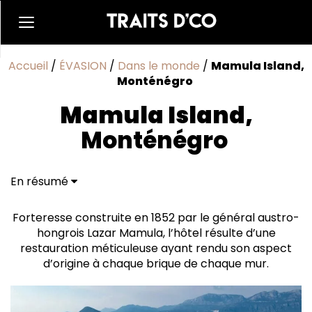
Accueil
/
ÉVASION
/
Dans le monde
/
Mamula Island,
Monténégro
Mamula Island,
Monténégro
En résumé
Une cuisine sensible et élégante
Forteresse construite en 1852 par le général austro-
hongrois Lazar Mamula, l’hôtel résulte d’une
restauration méticuleuse ayant rendu son aspect
d’origine à chaque brique de chaque mur.