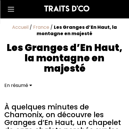
Accueil
/
France
/
Les Granges d’En Haut, la
montagne en majesté
Les Granges d’En Haut,
la montagne en
majesté
En résumé
À quelques minutes de Chamonix, on découvre les
Granges d'En Haut, un chapelet de onze chalets
perchés sur les hauteurs des Houches autour
À quelques minutes de
desquels ondule un sentier piétonnier.
Chamonix, on découvre les
Granges d’En Haut, un chapelet