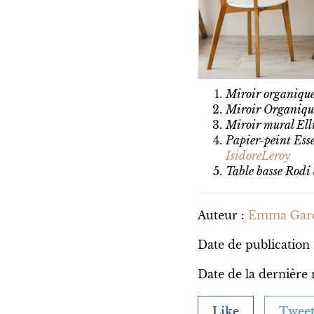
Miroir organiqu
Miroir Organiqu
Miroir mural El
Papier-peint Ess
IsidoreLeroy
Table basse Rod
Auteur :
Emma Garc
Date de publication
Date de la dernière 
Like
Twee