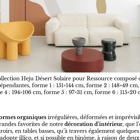
ollection Heju Désert Solaire pour Ressource composé 
épendantes, forme 1 : 151×144 cm, forme 2 : 148×49 cm,
e 4 : 194×106 cm, forme 5 : 97×31 cm, forme 6 : 115×20
formes organiques
irrégulières, déformées et imprévisib
randes favorites de notre
décoration d’intérieur
, que l
roirs, en tables basses, qu’à travers également quelques
dopte illico, et si possible en binôme, à raison de deux