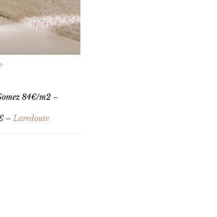
e
ne Gomez 84€/m2 –
0€ –
Laredoute