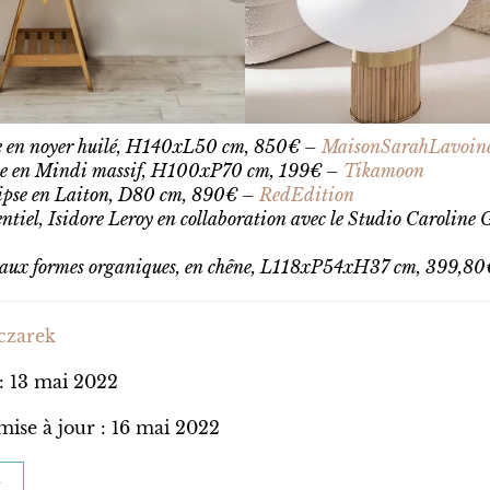
e en noyer huilé, H140xL50 cm, 850€ –
MaisonSarahLavoin
e en Mindi massif, H100xP70 cm, 199€ –
Tikamoon
lipse en Laiton, D80 cm, 890€ –
RedEdition
entiel, Isidore Leroy en collaboration avec le Studio Caroli
i aux formes organiques, en chêne, L118xP54xH37 cm, 399,8
zarek
 : 13 mai 2022
mise à jour : 16 mai 2022
t