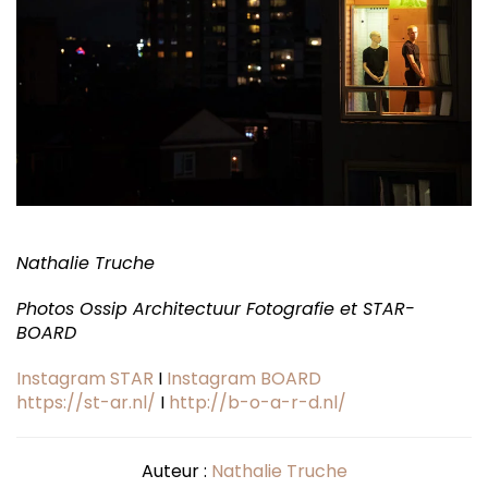
Nathalie Truche
Photos Ossip Architectuur Fotografie et STAR-
BOARD
Instagram STAR
I
Instagram BOARD
https://st-ar.nl/
I
http://b-o-a-r-d.nl/
Auteur :
Nathalie Truche