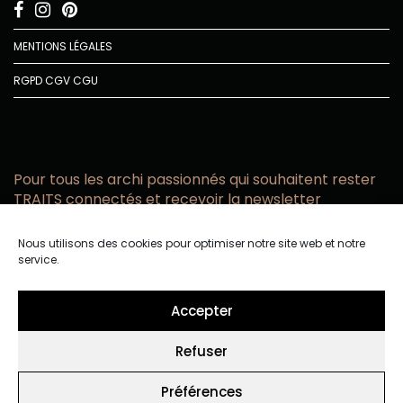
MENTIONS LÉGALES
RGPD
CGV
CGU
Pour tous les archi passionnés qui souhaitent rester
TRAITS connectés et recevoir la newsletter
Vous acceptez de recevoir l’actualité TRAITS D’CO par
Nous utilisons des cookies pour optimiser notre site web et notre
email
service.
Vous affirmez avoir pris connaissance de notre politique de
confidentialité.
Accepter
Refuser
Préférences