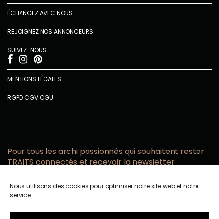
ÉCHANGEZ AVEC NOUS
REJOIGNEZ NOS ANNONCEURS
SUIVEZ-NOUS
MENTIONS LÉGALES
RGPD
CGV
CGU
Pour tous les archi passionnés qui souhaitent rester
TRAITS connectés et recevoir la newsletter
Vous acceptez de recevoir l’actualité TRAITS D’CO par
Nous utilisons des cookies pour optimiser notre site web et notre
email
service.
Vous affirmez avoir pris connaissance de notre politique de
confidentialité.