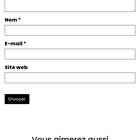
Nom
*
E-mail
*
Site web
Envoyer
Vous aimerez aussi