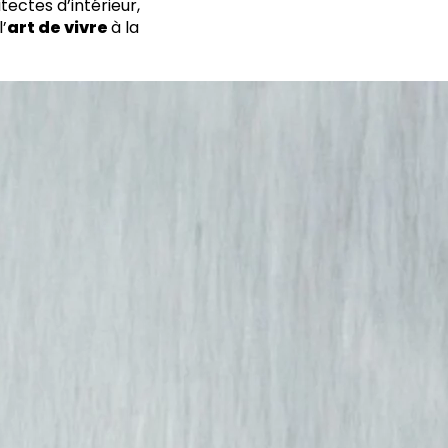
tectes d’intérieur,
’
art de vivre
à la