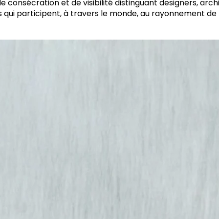
 consécration et de visibilité distinguant designers, archi
s qui participent, à travers le monde, au rayonnement de l