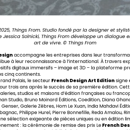
 2025, Things From. Studio fondé par la designer et styl
cte Jessica Solnicki, Things From développe un dialogue 
art de vivre. © Things From
esign
accompagne les entreprises dans leur transformat
ribue à leur reconnaissance à l’international. À travers exp
sitifs digitaux immersifs – image et 3D – la plateforme p
es cinq continents.
rand Palais, le secteur
French Design Art Edition
signe 
pour trois ans après le succès de sa première édition. Ce
aleries, studios et maisons d’édition françaises ou franco
an Studio, Bruno Moinard Éditions, Coedition, Diana Gha
Genser, Galerie Zèbres, Hom Le Xuan, India Mahdavi Éditi
agnac, Philippe Hurel, Pierre Bonnefille, Reda Amalou, Ri
e sélection exigeante de pièces uniques ou en édition lim
vénement : la cérémonie de remise des prix Le
French Des