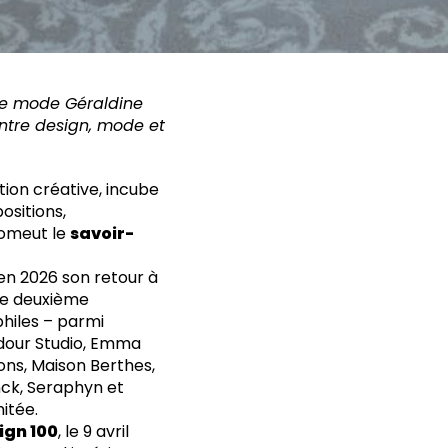
iste mode Géraldine
entre design, mode et
ion créative, incube
ositions,
romeut le
savoir-
en 2026 son retour à
tte deuxième
philes – parmi
ndour Studio, Emma
ons, Maison Berthes,
nck, Seraphyn et
itée.
ign 100
, le 9 avril