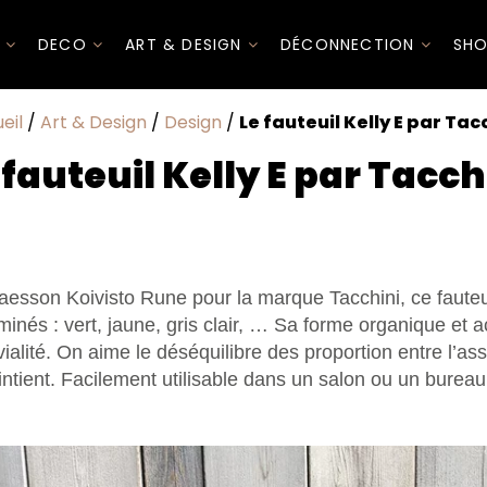
I
DECO
ART & DESIGN
DÉCONNECTION
SHO
eil
/
Art & Design
/
Design
/
Le fauteuil Kelly E par Tac
 fauteuil Kelly E par Tacch
laesson Koivisto Rune pour la marque Tacchini, ce fauteu
aminés : vert, jaune, gris clair, … Sa forme organique et ac
lité. On aime le déséquilibre des proportion entre l’assi
intient. Facilement utilisable dans un salon ou un bureau,