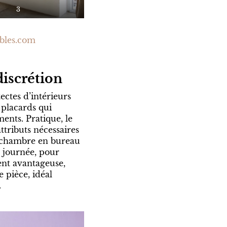
3
bles.com
discrétion
ectes d’intérieurs
 placards qui
ents. Pratique, le
ttributs nécessaires
a chambre en bureau
e journée, pour
ment avantageuse,
 pièce, idéal
.