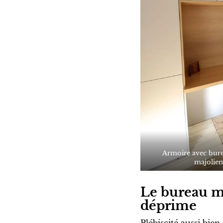
Armoire avec burea
majolie
Le bureau mu
déprime
Plébiscité aussi bie