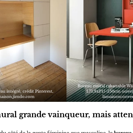
Bureau mural rabattable Wa
u intégré, crédit Pinterest,
L71,8xP15 (150cm ouver
maison.jimdo.com
lamaisonconvert
ral grande vainqueur, mais atten
n du côté de la gente féminine que masculine, le
bureau