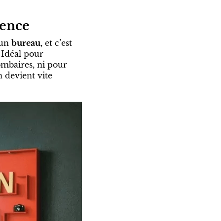
gence
 un
bureau
, et c’est
. Idéal pour
lombaires, ni pour
 devient vite