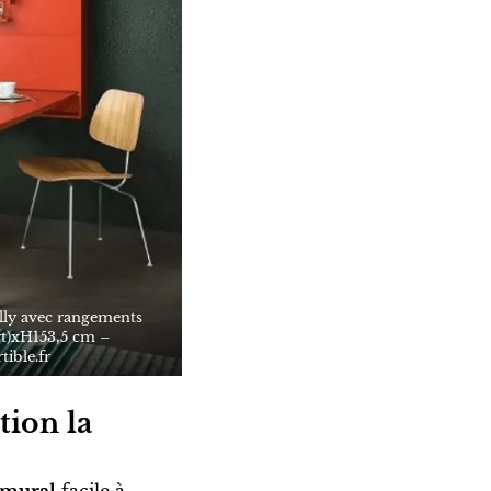
lly avec rangements
t)xH153,5 cm –
ible.fr
tion la
 mural
facile à