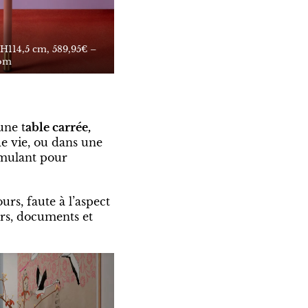
H114,5 cm, 589,95€ –
com
une t
able carrée,
de vie, ou dans une
imulant pour
rs, faute à l’aspect
urs, documents et