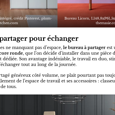
ntégré, crédit Pinterest,
plum-
Bureau Licorn, L148,8xP61,5x
itchen.com
themasie.
 partager pour échanger
les ne manquant pas d’espace,
le bureau à partager
est 
ncore ronde
, que l’on décide d’installer dans une pièce 
 dédiée. Son avantage indéniable, le travail en duo, st
d’échanger tout au long de la journée.
tagé généreux côté volume, ne plait pourtant pas toujou
lement de l’espace de travail et ses accessoires : classe
 de tous.