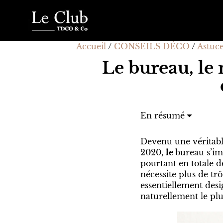
Accueil
/
CONSEILS DÉCO
/
Astuc
Le bureau, le
En résumé
Un petit coin de tab
Le bureau mural gra
Devenu une véritabl
La chambre s’improv
2020,
le
bureau s’im
Le bureau à partag
pourtant en totale d
Un vrai bureau à 4 p
nécessite plus de tr
essentiellement desig
naturellement le plus