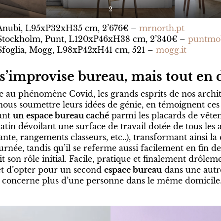
2
Anubi, L95xP32xH35 cm, 2’676€ –
mrnorth.pt
Stockholm, Punt, L120xP46xH38 cm, 2’340€ –
puntmo
Sfoglia, Mogg, L98xP42xH41 cm, 521 –
mogg.it
’improvise bureau, mais tout en 
e au phénomène Covid, les grands esprits de nos archit
nous soumettre leurs idées de génie, en témoignent ces
ant
un espace bureau caché
parmi les placards de vêtem
atin dévoilant une surface de travail dotée de tous les a
te, rangements classeurs, etc..), transformant ainsi l
ournée, tandis qu’il se referme aussi facilement en fin d
t son rôle initial. Facile, pratique et finalement drôle
et d’opter pour un second
espace bureau
dans une autre
ail concerne plus d’une personne dans le même domicile