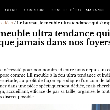
OFFRES
CONCOURS
CONSEILS DÉCO
MAGAZINE
es déco
/
Le bureau, le meuble ultra tendance qui s’im
 meuble ultra tendance qui
que jamais dans nos foyer
le, première solution d'urgence
nde vainqueur, mais attention la déprime
e nécessité pour bon nombre d’entre nous depuis un c
ise bureau, mais tout en discrétion
pose comme LE meuble à la fois ultra tendance et ind
er pour échanger
ésuétude, au profit de façon épisodique d’un coin de ta
ieds dédié au télétravail
ôner dans une pièce spécifiquement dédiée, mais cherch
n, accueillant, efficace de par sa taille, organisé, le tou
 discret possible.