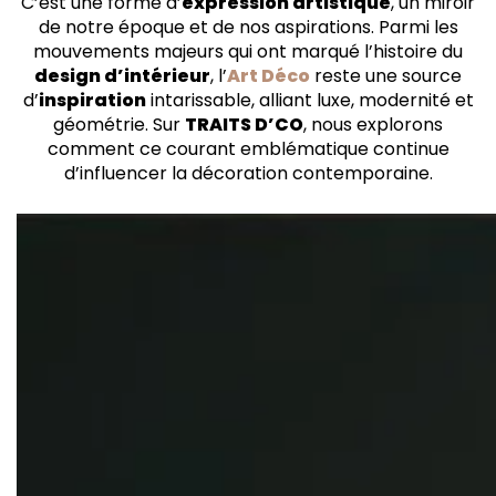
C’est une forme d’
expression artistique
, un miroir
L’Art Déco aujourd’hui : Un design intemporel
de notre époque et de nos aspirations. Parmi les
Une source inépuisable d’inspiration
mouvements majeurs qui ont marqué l’histoire du
design d’intérieur
, l’
Art Déco
reste une source
d’
inspiration
intarissable, alliant luxe, modernité et
géométrie. Sur
TRAITS D’CO
, nous explorons
comment ce courant emblématique continue
d’influencer la décoration contemporaine.