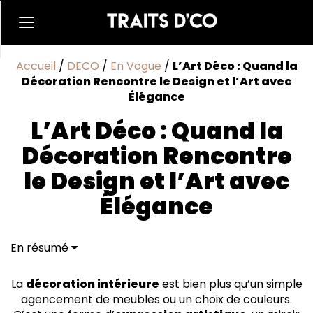
Accueil
/
DECO
/
En Vogue
/
L’Art Déco : Quand la
Décoration Rencontre le Design et l’Art avec
Élégance
L’Art Déco : Quand la
Décoration Rencontre
le Design et l’Art avec
Élégance
En résumé
Qu’est-ce que l’Art Déco ? Une histoire de style et
d’audace
La
décoration intérieure
est bien plus qu’un simple
Pourquoi adopter l’Art Déco dans sa décoration ?
agencement de meubles ou un choix de couleurs.
Nos conseils déco pour un intérieur chic et moderne