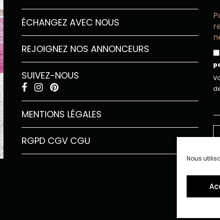
P
ÉCHANGEZ AVEC NOUS
r
n
REJOIGNEZ NOS ANNONCEURS
p
SUIVEZ-NOUS
Vo
de
MENTIONS LÉGALES
RGPD
CGV
CGU
Nous utilis
Ac