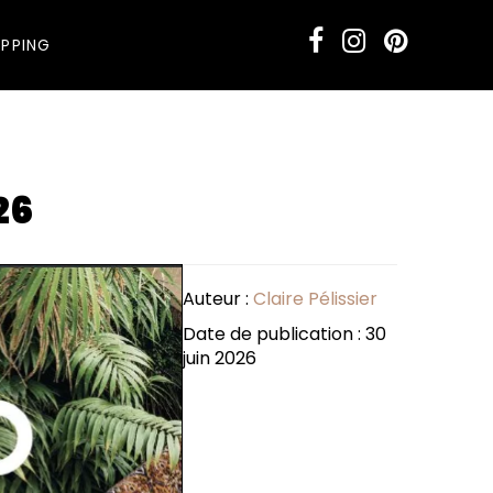
PPING
26
Auteur :
Claire Pélissier
Date de publication : 30
juin 2026