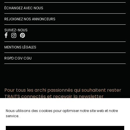
ÉCHANGEZ AVEC NOUS
REJOIGNEZ NOS ANNONCEURS
SUIVEZ-NOUS
MENTIONS LÉGALES
RGPD
CGV
CGU
Pour tous les archi passionnés qui souhaitent rester
TRAITS connectés et recevoir la newsletter
Vous acceptez de recevoir l’actualité TRAITS D’CO par
Nous utilisons des cookies pour optimiser notre site web et notre
email
service.
Vous affirmez avoir pris connaissance de notre politique de
confidentialité.