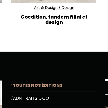
Art & Design
/
Design
Coedition, tandem filial et
design
TOUTES NOS ÉDITIONS
L'ADN TRAITS D'CO
P