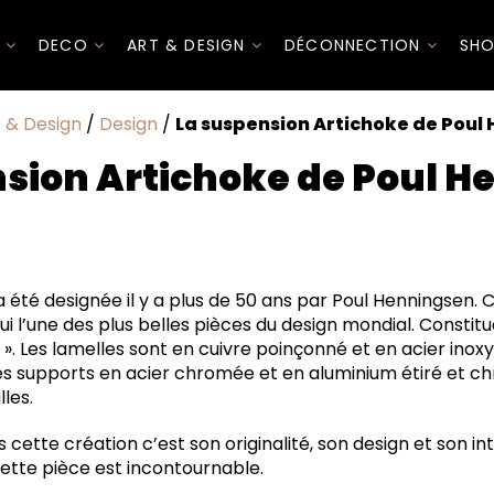
I
DECO
ART & DESIGN
DÉCONNECTION
SHO
t & Design
/
Design
/
La suspension Artichoke de Poul
sion Artichoke de Poul 
 été designée il y a plus de 50 ans par Poul Henningsen. 
i l’une des plus belles pièces du design mondial. Constitu
 ». Les lamelles sont en cuivre poinçonné et en acier inoxy
les supports en acier chromée et en aluminium étiré et ch
lles.
 cette création c’est son originalité, son design et son in
cette pièce est incontournable.