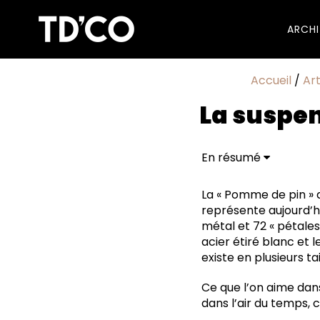
ARCH
Accueil
/
Ar
La suspen
En résumé
La « Pomme de pin » a
représente aujourd’hu
métal et 72 « pétales
acier étiré blanc et 
existe en plusieurs tai
Ce que l’on aime dans
dans l’air du temps, 