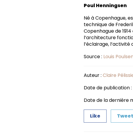
Poul Henningsen
Né à Copenhague, est 
technique de Frederik
Copenhague de 1914 à
l’architecture foncti
l’éclairage, l’activité 
Source :
Louis Poulse
Auteur :
Claire Pélissi
Date de publication :
Date de la dernière mi
Like
Twee