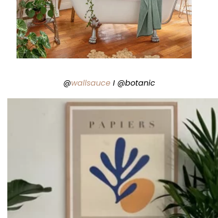
@
wallsauce
I @botanic