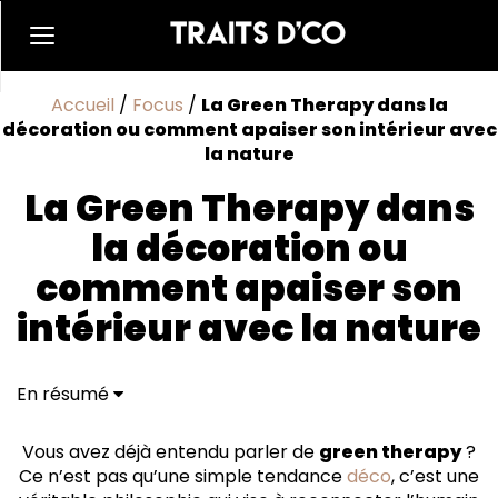
Accueil
/
Focus
/
La Green Therapy dans la
décoration ou comment apaiser son intérieur avec
la nature
La Green Therapy dans
la décoration ou
comment apaiser son
intérieur avec la nature
En résumé
Une tendance bien-être venue de la nature
Réduction du stress et amélioration de la
Vous avez déjà entendu parler de
green therapy
?
concentration
Ce n’est pas qu’une simple tendance
déco
, c’est une
Un impact positif sur la qualité de l’air