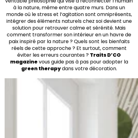
véritable philosophie qui vise à reconnecter l’humain
Comment Intégrer la Green Therapy dans sa
à la nature, même entre quatre murs. Dans un
Décoration ?
monde où le stress et l’agitation sont omniprésents,
Les couleurs inspirées de la nature
intégrer des éléments naturels chez soi devient une
Des Idées Concrètes pour une Maison Apaisante
solution pour retrouver calme et sérénité. Mais
comment transformer son intérieur en un havre de
paix inspiré par la nature ? Quels sont les bienfaits
réels de cette approche ? Et surtout, comment
éviter les erreurs courantes ?
Traits D’CO
magazine
vous guide pas à pas pour adopter la
green therapy
dans votre décoration.