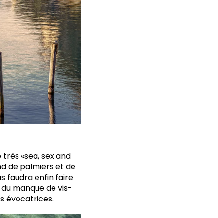
 très «sea, sex and
nd de palmiers et de
us faudra enfin faire
t du manque de vis-
es évocatrices.