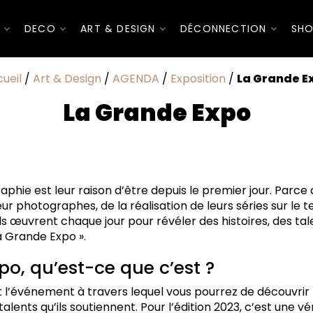
I
DECO
ART & DESIGN
DÉCONNECTION
SHO
ueil
/
Art & Design
/
AGENDA
/
Exposition
/
La Grande E
La Grande Expo
st-ce que c'est ?
phie est leur raison d’être depuis le premier jour. Parce q
r photographes, de la réalisation de leurs séries sur le te
ils œuvrent chaque jour pour révéler des histoires, des tal
a Grande Expo ».
po, qu’est-ce que c’est ?
 l’événement à travers lequel vous pourrez de découvrir l
lents qu’ils soutiennent. Pour l’édition 2023, c’est une v