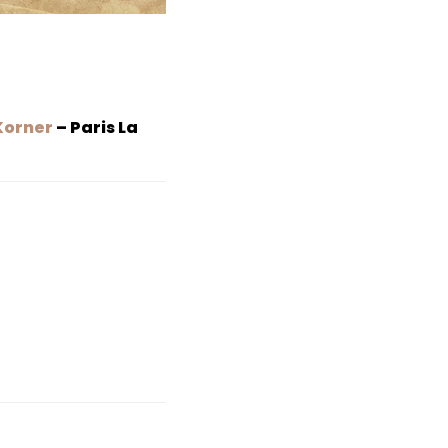
Korner
– Paris La