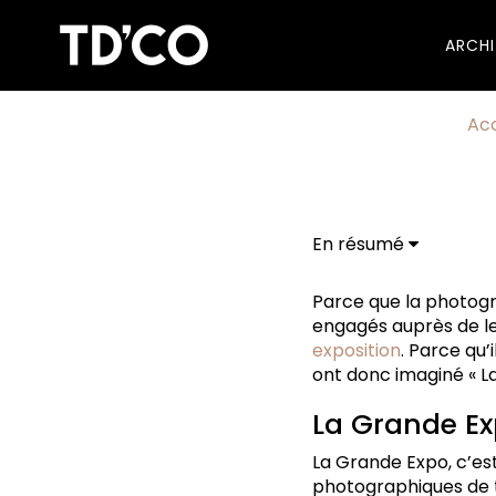
ARCH
Acc
En résumé
La Grande Expo, qu'e
Quand ?
Parce que la photogra
engagés auprès de leu
exposition
. Parce qu’
ont donc imaginé « L
La Grande Ex
La Grande Expo, c’est
photographiques de ta