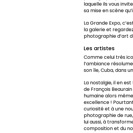
laquelle ils vous invi
sa mise en scène qu’i
La Grande Expo, c’es
la galerie et regarde
photographie d’art da
Les artistes
Comme celui très icon
l’ambiance résolumen
son île, Cuba, dans u
La nostalgie, il en e
de François Beaurain 
humaine alors même q
excellence ! Pourtan
curiosité et à une no
photographie de rue,
lui aussi, à transform
composition et du noi