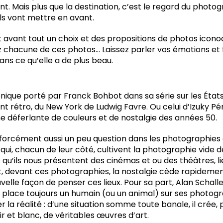
tent. Mais plus que la destination, c’est le regard du photo
ls vont mettre en avant.
t avant tout un choix et des propositions de photos icono
z chacune de ces photos… Laissez parler vos émotions et fa
ns ce qu’elle a de plus beau.
ique porté par Franck Bohbot dans sa série sur les États-
t rétro, du New York de Ludwig Favre. Ou celui d’Izuky Pé
ne déferlante de couleurs et de nostalgie des années 50.
st forcément aussi un peu question dans les photographies
qui, chacun de leur côté, cultivent la photographie vide
u’ils nous présentent des cinémas et ou des théâtres, li
t, devant ces photographies, la nostalgie cède rapidement
uvelle façon de penser ces lieux. Pour sa part, Alan Schall
 place toujours un humain (ou un animal) sur ses photogr
er la réalité : d’une situation somme toute banale, il crée, 
r et blanc, de véritables œuvres d’art.