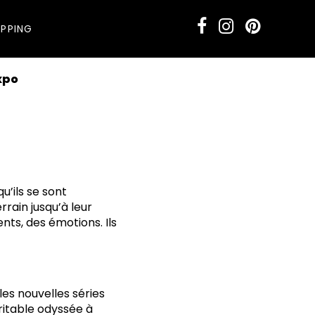
PPING
xpo
u’ils se sont
rrain jusqu’à leur
ents, des émotions. Ils
es nouvelles séries
éritable odyssée à