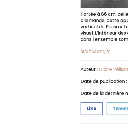
Portée à 86 cm, cell
allemande, cette app
vertical de Bossa ». 
visuel. L’intérieur d
dans l’ensemble somb
leicht.com/fr
Auteur :
Claire Pélissi
Date de publication :
Date de la dernière m
Like
Twee