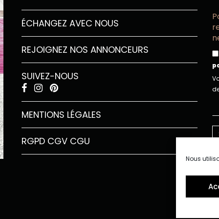
P
ÉCHANGEZ AVEC NOUS
r
n
REJOIGNEZ NOS ANNONCEURS
p
SUIVEZ-NOUS
Vo
de
MENTIONS LÉGALES
RGPD
CGV
CGU
Nous utilis
Ac