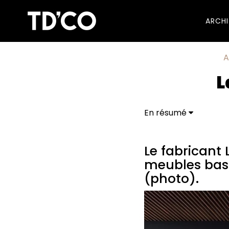
ARCH
A
L
En résumé
Le fabricant Leicht a
dont Bossa Fenix F 4
Le fabricant 
meubles bas d
(photo).