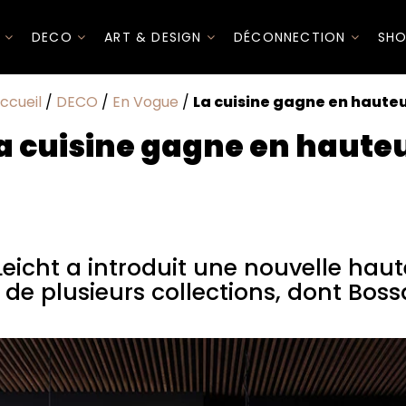
I
DECO
ART & DESIGN
DÉCONNECTION
SHO
ccueil
/
DECO
/
En Vogue
/
La cuisine gagne en haute
a cuisine gagne en haute
 introduit une nouvelle hauteur dans les meubles bas de pl
5 (photo).
Leicht a introduit une nouvelle hau
e plusieurs collections, dont Bossa