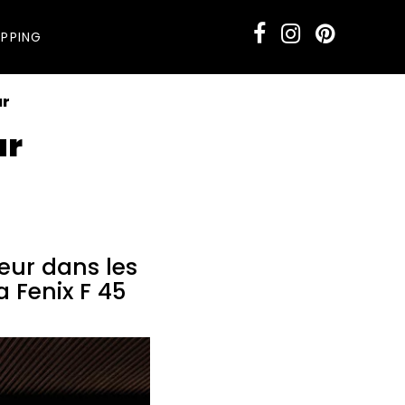
PPING
ur
ur
usieurs collections,
teur dans les
 Fenix F 45