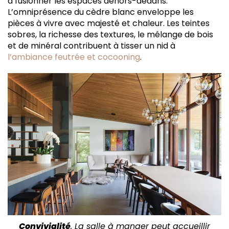
à fusionner les espaces dehors-dedans.
L’omniprésence du cèdre blanc enveloppe les
pièces à vivre avec majesté et chaleur. Les teintes
sobres, la richesse des textures, le mélange de bois
et de minéral contribuent à tisser un nid à
l’ambiance feutrée et cocooning
.
Convivialité
. La salle à manger peut accueillir