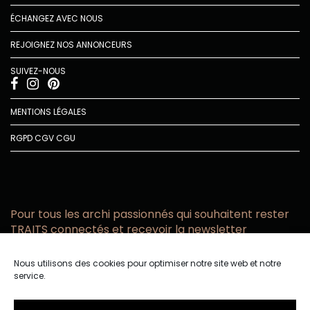
ÉCHANGEZ AVEC NOUS
REJOIGNEZ NOS ANNONCEURS
SUIVEZ-NOUS
MENTIONS LÉGALES
RGPD
CGV
CGU
Pour tous les archi passionnés qui souhaitent rester
TRAITS connectés et recevoir la newsletter
Vous acceptez de recevoir l’actualité TRAITS D’CO par
Nous utilisons des cookies pour optimiser notre site web et notre
email
service.
Vous affirmez avoir pris connaissance de notre politique de
confidentialité.