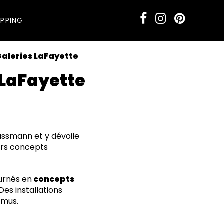
PPING
aleries LaFayette
LaFayette
ussmann et y dévoile
eurs concepts
ournés en
concepts
Des installations
emus.