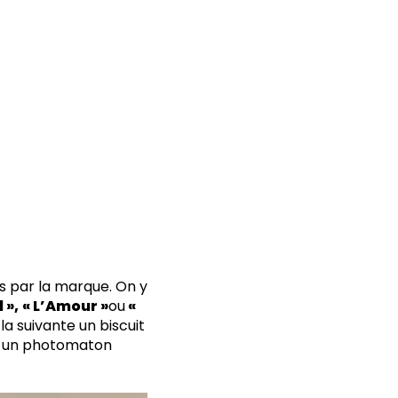
es par la marque. On y
 »,
« L’Amour »
ou
«
a suivante un biscuit
, un photomaton