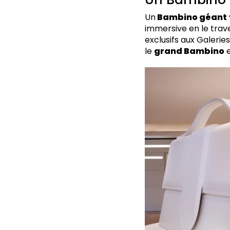
Un
Bambino géant
immersive en le trave
exclusifs aux Galerie
le
grand Bambino
e