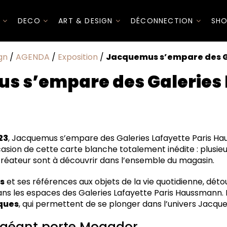
I
DECO
ART & DESIGN
DÉCONNECTION
SHO
gn
/
AGENDA
/
Exposition
/
Jacquemus s’empare des G
s s’empare des Galeries 
orte Mogador
23
, Jacquemus s’empare des Galeries Lafayette Paris Ha
n Homme
casion de cette carte blanche totalement inédite : plusi
nes
créateur sont à découvrir dans l’ensemble du magasin.
L à l’Homme
s
et ses références aux objets de la vie quotidienne, dét
 dans les espaces des Galeries Lafayette Paris Haussmann. 
ques
, qui permettent de se plonger dans l’univers Jacqu
géant porte Mogador