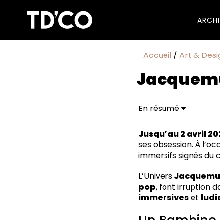
ARCH
Accueil
/
Art & Desi
Jacquemu
En résumé
Un Bambino géant p
À la Porte Lafayette
Jusqu’au 2 avril 20
L’atrium du Magasi
ses obsession. À l’oc
L’intégralité des vitri
immersifs signés du 
Lavomatic et bob XX
L’Univers
Jacquemu
pop
, font irruption
immersives
et
ludi
Un Bambino 