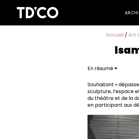
ARCH
Accueil
/
Art 
Isam
En résumé
L'exposition au LaM
Souhaitant « dépasser
sculpture, l’espace 
du théâtre et de la 
en participant aux d