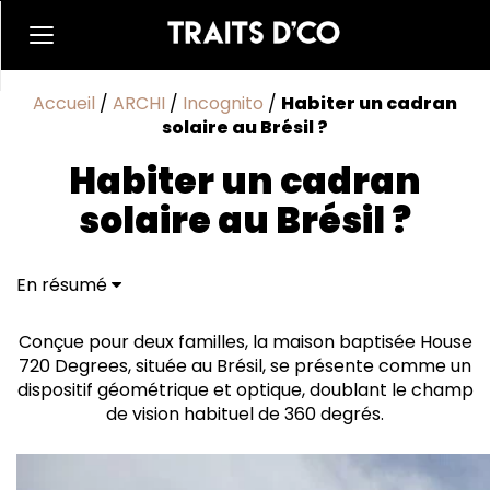
Accueil
/
ARCHI
/
Incognito
/
Habiter un cadran
solaire au Brésil ?
Habiter un cadran
solaire au Brésil ?
En résumé
Intimité et ouverture
Un design bas
Conçue pour deux familles, la maison baptisée House
Impact écologie limité
720 Degrees, située au Brésil, se présente comme un
dispositif géométrique et optique, doublant le champ
de vision habituel de 360 degrés.