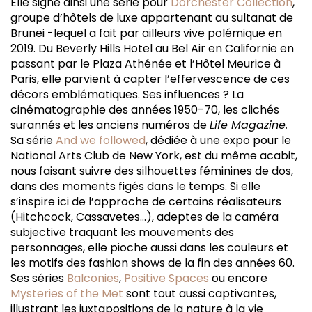
Elle signe ainsi une série pour
Dorchester Collection
,
groupe d’hôtels de luxe appartenant au sultanat de
Brunei -lequel a fait par ailleurs vive polémique en
2019. Du Beverly Hills Hotel au Bel Air en Californie en
passant par le Plaza Athénée et l’Hôtel Meurice à
Paris, elle parvient à capter l’effervescence de ces
décors emblématiques. Ses influences ? La
cinématographie des années 1950-70, les clichés
surannés et les anciens numéros de
Life Magazine
.
Sa série
And we followed
, dédiée à une expo pour le
National Arts Club de New York, est du même acabit,
nous faisant suivre des silhouettes féminines de dos,
dans des moments figés dans le temps. Si elle
s’inspire ici de l’approche de certains réalisateurs
(Hitchcock, Cassavetes…), adeptes de la caméra
subjective traquant les mouvements des
personnages, elle pioche aussi dans les couleurs et
les motifs des fashion shows de la fin des années 60.
Ses séries
Balconies
,
Positive Spaces
ou encore
Mysteries of the Met
sont tout aussi captivantes,
illustrant les juxtapositions de la nature à la vie