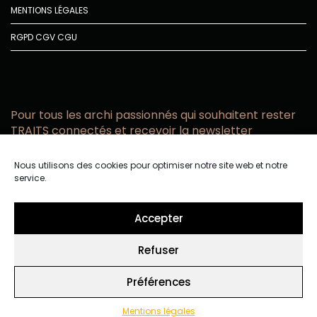
MENTIONS LÉGALES
RGPD
CGV
CGU
Pour tous les archi passionnés qui souhaitent rester
TRAITS connectés et recevoir la newsletter
Vous acceptez de recevoir l’actualité TRAITS D’CO par
Nous utilisons des cookies pour optimiser notre site web et notre
email
service.
Vous affirmez avoir pris connaissance de notre politique de
confidentialité.
Accepter
Refuser
Préférences
Mentions légales