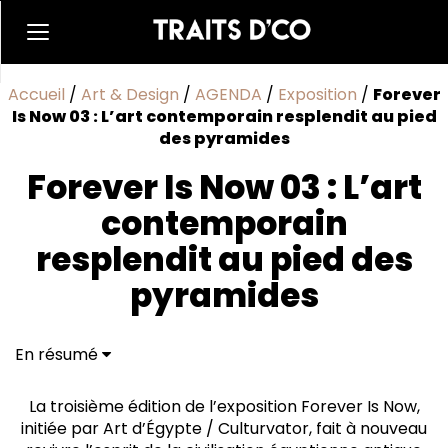
Accueil
/
Art & Design
/
AGENDA
/
Exposition
/
Forever
Is Now 03 : L’art contemporain resplendit au pied
des pyramides
Forever Is Now 03 : L’art
contemporain
resplendit au pied des
pyramides
En résumé
L’être et la lumière
Tradition et innovation
La troisième édition de l’exposition Forever Is Now,
initiée par Art d’Égypte / Culturvator, fait à nouveau