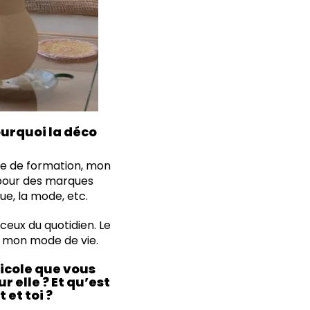
ourquoi la déco
que de formation, mon
i pour des marques
ue, la mode, etc.
ceux du quotidien. Le
e mon mode de vie.
ticole que vous
 elle ? Et qu’est
 et toi ?