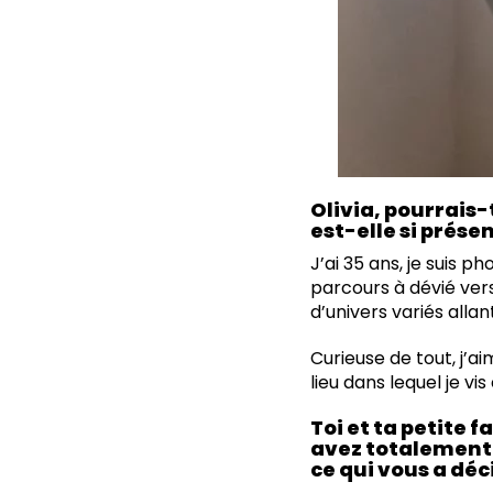
Olivia, pourrais
est-elle si prése
J’ai 35 ans, je suis 
parcours à dévié vers
d’univers variés alla
Curieuse de tout, j’a
lieu dans lequel je 
Toi et ta petite 
avez totalement r
ce qui vous a déc