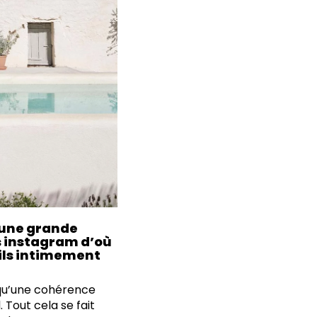
i une grande
s instagram d’où
-ils intimement
n qu’une cohérence
 Tout cela se fait