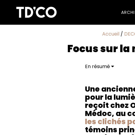
ARCH
Accueil
/
DEC
Focus sur la
En résumé
Une ancienne exploita
Traits D'co vous reçoi
nature qui les inspir
Une ancienne
principaux. Un intéri
pour la lumi
La minute « très déco 
reçoit chez Ol
Médoc, au co
les clichés 
témoins prin