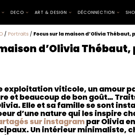
I
DECO
ART & DESIGN
DÉCONNECTION
SHO
O
/
Portraits
/
Focus sur la maison d’Olivia Thébaut,
 maison d’Olivia Thébaut
tion viticole, un amour particulier pour la lumière et bea
t chez Olivia. Elle et sa famille se sont installés dans le 
e chaque jour ; les clichés partagés sur instagram par Oliv
 exploitation viticole, un amour pa
eur minimaliste, chaleureux, empli de poésie.
ère et beaucoup de bon goût… Trait
» d'Olivia
ivia. Elle et sa famille se sont inst
eur d’une nature qui les inspire ch
partagés sur instagram
par Olivia en
cipaux. Un intérieur minimaliste, 