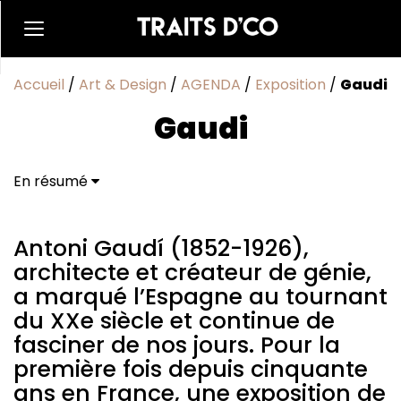
Accueil
/
Art & Design
/
AGENDA
/
Exposition
/
Gaudi
Gaudi
En résumé
Antoni Gaudí (1852-1926), architecte et créateur de
génie, a marqué l’Espagne au tournant du XXe siècle
et continue de fasciner de nos jours. Pour la première
Antoni Gaudí (1852-1926),
fois depuis cinquante ans en France, une exposition
architecte et créateur de génie,
de grande envergure est consacrée à ce maître de
a marqué l’Espagne au tournant
l’Art nouveau. Elle montrera l’extraordinaire
du XXe siècle et continue de
créativité de cet artiste singulier, porteuse des
bouleversements à l’œuvre dans la Catalogne de la
fasciner de nos jours. Pour la
fin du XIXe siècle, et qui s’exprime autant dans les
première fois depuis cinquante
détails de son mobilier qu’à l’échelle d’un projet
ans en France, une exposition de
architectural hors du commun : la Sagrada Familia à