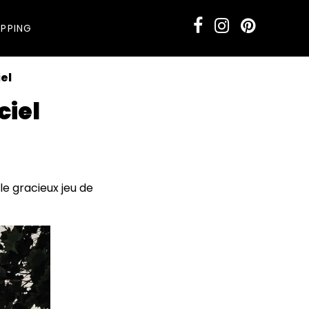
PPING
iel
ciel
le gracieux jeu de