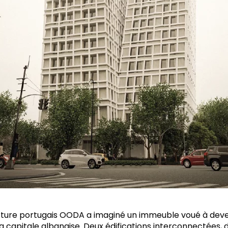
ecture portugais OODA a imaginé un immeuble voué à dev
a capitale albanaise. Deux édifications interconnectées, 