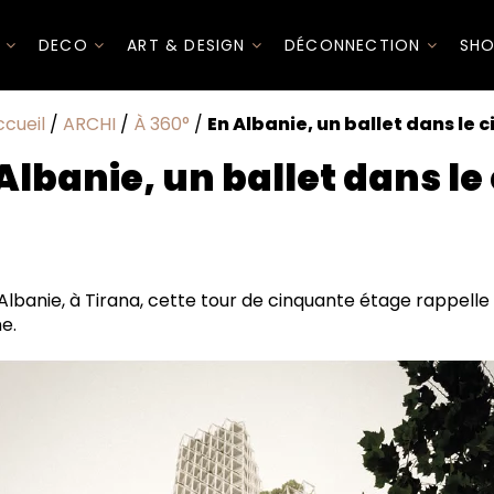
I
DECO
ART & DESIGN
DÉCONNECTION
SHO
cueil
/
ARCHI
/
À 360°
/
En Albanie, un ballet dans le c
Albanie, un ballet dans le 
’Albanie, à Tirana, cette tour de cinquante étage rappelle 
e.