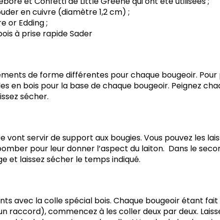
bore et Confetti de Little Greene qui ont été utilisées ;
der en cuivre (diamètre 1,2 cm) ;
e or Edding ;
bois à prise rapide Sader
éments de forme différentes pour chaque bougeoir. Pour pl
les en bois pour la base de chaque bougeoir. Peignez ch
aissez sécher.
e vont servir de support aux bougies. Vous pouvez les lais
 bomber pour leur donner l’aspect du laiton. Dans le seco
ge et laissez sécher le temps indiqué.
ts avec la colle spécial bois. Chaque bougeoir étant fai
 un raccord), commencez à les coller deux par deux. Lais