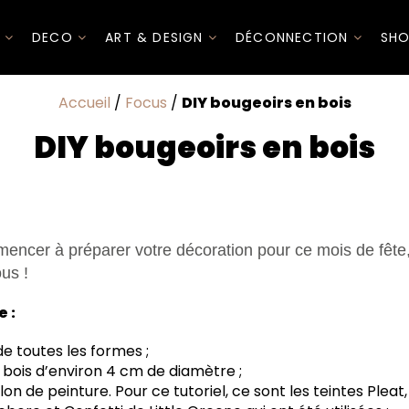
I
DECO
ART & DESIGN
DÉCONNECTION
SHO
Accueil
/
Focus
/
DIY bougeoirs en bois
DIY bougeoirs en bois
ncer à préparer votre décoration pour ce mois de fête,
ous !
e :
e toutes les formes ;
 bois d’environ 4 cm de diamètre ;
lon de peinture. Pour ce tutoriel, ce sont les teintes Pleat