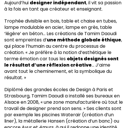
Aujourd’hui
designer indépendant
, il vit sa passion
à la fois en tant que créateur et enseignant.
Trophée divisible en bois, table et chaise en tubes,
lampe modulable en acier, lampe en grès, table
‘légère’ en béton… Les créations de Tamim Daoudi
sont empreintes d’
une méthode globale éthique
,
qui place l’humain au centre du processus de
création. « Je préfère à la notion d’esthétique le
terme émotion car tous les
objets designés sont
le résultat d’une réflexion créative
… J’aime
avant tout le cheminement, et la symbolique du
résultat. »
Diplômé des grandes écoles de Design à Paris et
Strasbourg, Tamim Daoudi a installé ses bureaux en
Alsace en 2008, « une zone manufacturière où tout le
travail de designer prend son sens. » Ses clients sont
par exemple les piscines Waterair (création d’un
liner), la métallerie Hansen (création d’un banc) ou
encore Avur et 4murs, à qui il redonne une identité