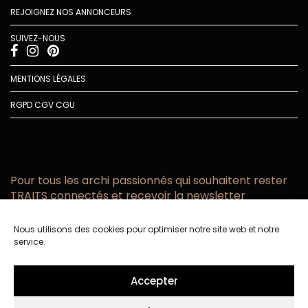
REJOIGNEZ NOS ANNONCEURS
SUIVEZ-NOUS
MENTIONS LÉGALES
RGPD
CGV
CGU
Pour tous les archi passionnés qui souhaitent rester
TRAITS connectés et recevoir la newsletter
Vous acceptez de recevoir l’actualité TRAITS D’CO par
Nous utilisons des cookies pour optimiser notre site web et notre
email
service.
Vous affirmez avoir pris connaissance de notre politique de
confidentialité.
Accepter