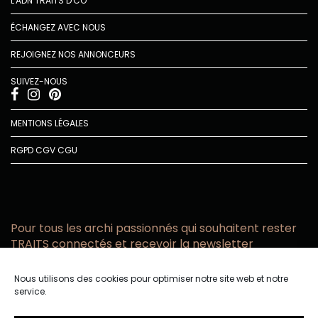
L'ADN TRAITS D'CO
ÉCHANGEZ AVEC NOUS
REJOIGNEZ NOS ANNONCEURS
SUIVEZ-NOUS
MENTIONS LÉGALES
RGPD
CGV
CGU
Pour tous les archi passionnés qui souhaitent rester
TRAITS connectés et recevoir la newsletter
Vous acceptez de recevoir l’actualité TRAITS D’CO par
Nous utilisons des cookies pour optimiser notre site web et notre
email
service.
Vous affirmez avoir pris connaissance de notre politique de