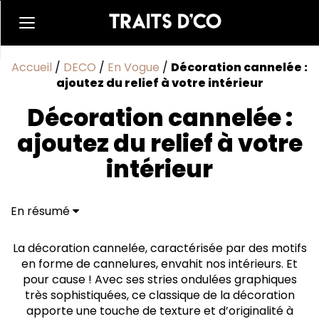
Accueil
/
DECO
/
En Vogue
/
Décoration cannelée :
ajoutez du relief à votre intérieur
Décoration cannelée :
ajoutez du relief à votre
intérieur
En résumé
D’où nous vient la tendance du cannelé ?
Design cannelé : comment et où l'adopter ?
La décoration cannelée, caractérisée par des motifs
en forme de cannelures, envahit nos intérieurs. Et
pour cause ! Avec ses stries ondulées graphiques
très sophistiquées, ce classique de la décoration
apporte une touche de texture et d’originalité à