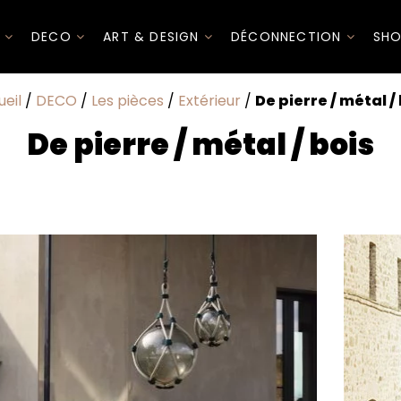
I
DECO
ART & DESIGN
DÉCONNECTION
SHO
eil
/
DECO
/
Les pièces
/
Extérieur
/
De pierre / métal /
De pierre / métal / bois