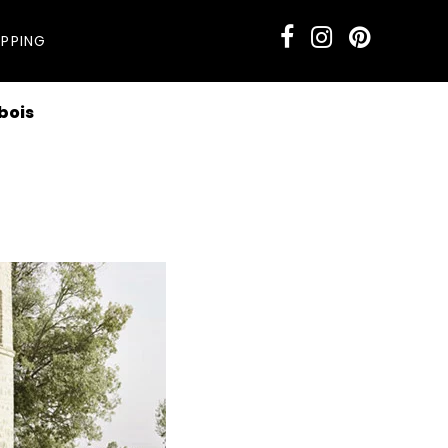
PPING
 bois