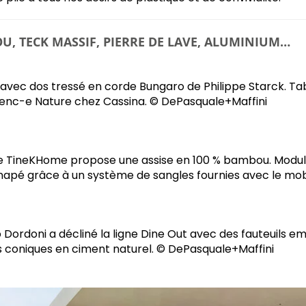
U, TECK MASSIF, PIERRE DE LAVE, ALUMINIUM…
 avec dos tressé en corde Bungaro de Philippe Starck. Tab
 Fenc-e Nature chez Cassina. © DePasquale+Maffini
e TineKHome propose une assise en 100 % bambou. Modula
napé grâce à un système de sangles fournies avec le mob
 Dordoni a décliné la ligne Dine Out avec des fauteuils em
 coniques en ciment naturel. © DePasquale+Maffini