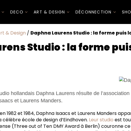
I
DECO
ART & DESIGN
DÉCONNECTION
SHO
rt & Design
/
Daphna Laurens Studio : la forme puis l
ens Studio : la forme puis
o : simple et sophistiqué
udio hollandais Daphna Laurens résulte de l’association 
Isaacs et Laurens Manders.
n 1982 et 1984, Daphna Isaacs et Laurens Manders appart
la célèbre école de design d’Eindhoven.
Leur studio
est tou
ense (Three out of Ten DMY Award à Berlin) couronne ce