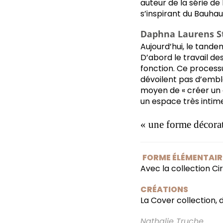
auteur de la série de
s’inspirant du Bauhau
Daphna Laurens St
Aujourd’hui, le tand
D’abord le travail des
fonction. Ce process
dévoilent pas d’emblé
moyen de « créer un e
un espace très intim
« une forme décora
FORME ÉLÉMENTAIR
Avec la collection Ci
CRÉATIONS
La Cover collection, d
Nathalie Truche