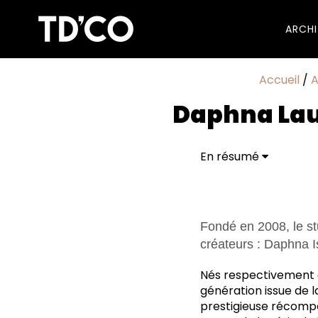
ARCH
Accueil
/
A
Daphna Laur
En résumé
Daphna Laurens Studi
Fondé en 2008, le st
créateurs : Daphna 
Nés respectivement e
génération issue de 
prestigieuse récomp