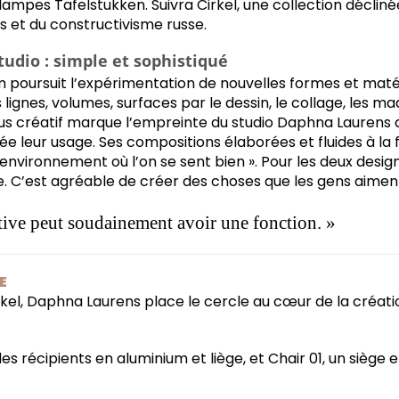
 lampes Tafelstukken. Suivra Cirkel, une collection déclin
s et du constructivisme russe.
udio : simple et sophistiqué
em poursuit l’expérimentation de nouvelles formes et maté
 lignes, volumes, surfaces par le dessin, le collage, les ma
us créatif marque l’empreinte du studio Daphna Laurens 
e leur usage. Ses compositions élaborées et fluides à la f
nvironnement où l’on se sent bien ». Pour les deux design
e. C’est agréable de créer des choses que les gens aimen
tive peut soudainement avoir une fonction. »
E
rkel, Daphna Laurens place le cercle au cœur de la créati
es récipients en aluminium et liège, et Chair 01, un siège e