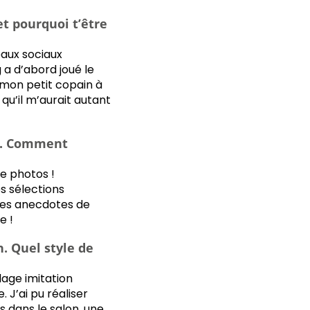
s-tu ton inspiration ?
 et pourquoi t’être
. Mets-nous l'eau à la
eaux sociaux
 a d’abord joué le
» mon petit copain à
 qu’il m’aurait autant
ss. Comment
e photos !
s sélections
 des anecdotes de
e !
. Quel style de
lage imitation
J’ai pu réaliser
s dans le salon, une