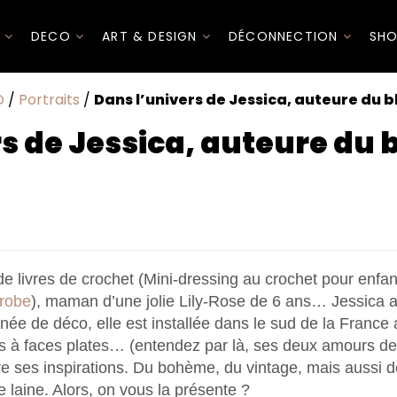
I
DECO
ART & DESIGN
DÉCONNECTION
SHO
O
/
Portraits
/
Dans l’univers de Jessica, auteure du b
s de Jessica, auteure du 
très suivi sur la toile. Depuis quand le tiens-tu et pourquo
rnité... Tu abordes de nombreux sujets sur Zess. Comment d
e livres de crochet (Mini-dressing au crochet pour enfa
dire, tu as emménagé dans une nouvelle maison. Quel styl
-robe
), maman d’une jolie Lily-Rose de 6 ans… Jessica a
pour quelles raisons ?
ée de déco, elle est installée dans le sud de la France a
novation d'un joli buffet que tu as retapé en rose, vaisse
ls à faces plates… (entendez par là, ses deux amours de
ur ta puce Lily-Rose (ahhhh cette citrouille magique !) . 
 ses inspirations. Du bohème, du vintage, mais aussi d
 de chiner cet été ?
lier pour la laine et le crochet. Tu publies d'ailleurs pas
 laine. Alors, on vous la présente ?