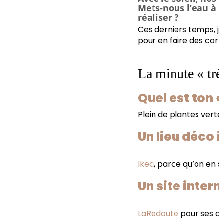
Mets-nous l’eau à 
réaliser ?
Ces derniers temps, 
pour en faire des corb
La minute « tr
Quel est ton
Plein de plantes vert
Un lieu déco 
Ikea
, parce qu’on en 
Un site inte
LaRedoute
pour ses 