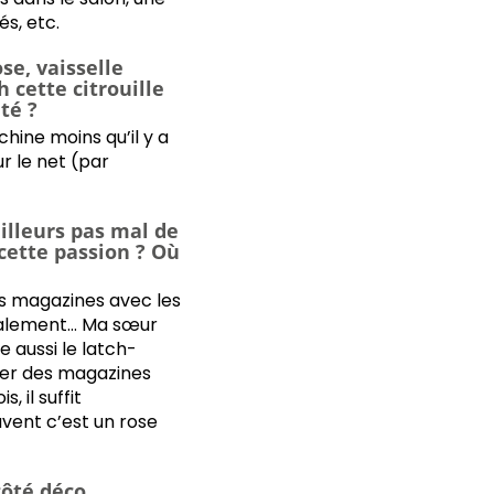
s, etc.
se, vaisselle
 cette citrouille
té ?
hine moins qu’il y a
r le net (par
ailleurs pas mal de
 cette passion ? Où
ses magazines avec les
finalement… Ma sœur
e aussi le latch-
eter des magazines
 il suffit
vent c’est un rose
 côté déco…