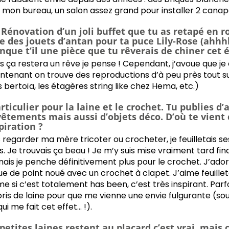
 mon bureau, un salon assez grand pour installer 2 canapé
 Rénovation d’un joli buffet que tu as retapé en ro
des jouets d’antan pour ta puce Lily-Rose (ahhhh
nque t’il une pièce que tu rêverais de chiner cet é
ça restera un rêve je pense ! Cependant, j’avoue que je c
ntenant on trouve des reproductions d’à peu près tout su
bertoïa, les étagères string like chez Hema, etc.)
ticulier pour la laine et le crochet. Tu publies d’
vêtements mais aussi d’objets déco. D’où te vient
piration ?
s regarder ma mère tricoter ou crocheter, je feuilletais 
s. Je trouvais ça beau ! Je m’y suis mise vraiment tard 
 mais je penche définitivement plus pour le crochet. J’ador
ue de point noué avec un crochet à clapet. J’aime feuill
si c’est totalement has been, c’est très inspirant. Parfois,
ris de laine pour que me vienne une envie fulgurante (sou
i me fait cet effet… !).
 petites laines restent au placard c’est vrai, mais