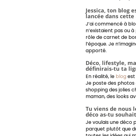
de vêtements mais aus
Jessica, ton blog e
Avec le soleil, nos pe
lancée dans cette
bouche... Quelle est 
J’ai commencé à blog
Quel est ton "must 
n’existaient pas ou à
Un lieu déco incontou
rôle de carnet de bord
Un site internet déc
l’époque. Je n’imagina
Ton dernier coup de
apporté.
Déco, lifestyle, 
définirais-tu ta li
En réalité, le
blog
est
Je poste des photos 
shopping des jolies c
maman, des looks avec
Tu viens de nous 
déco as-tu souhait
Je voulais une déco p
parquet plutôt que d
toutes les idées qui 