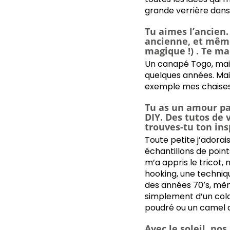
grande verrière dans
Tu aimes l’ancien.
ancienne, et même 
magique !) . Te ma
Un canapé Togo, mais 
quelques années. Mai
exemple mes chaises 
Tu as un amour par
DIY. Des tutos de 
trouves-tu ton ins
Toute petite j’adorai
échantillons de point
m’a appris le tricot,
hooking, une techniq
des années 70’s, même 
simplement d’un colo
poudré ou un camel qu
Avec le soleil, nos