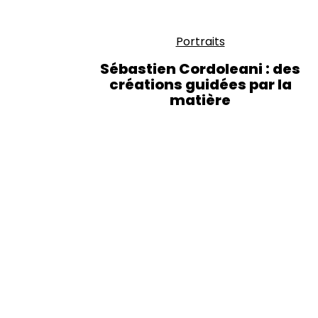
Portraits
Sébastien Cordoleani : des
créations guidées par la
matière