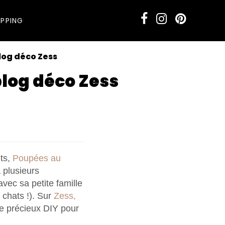
PPING
log déco Zess
blog déco Zess
i t'être lancée dans
éfinirais-tu ta ligne
nts,
Poupées au
e de déco as-tu
 plusieurs
vec sa petite famille
lle ancienne, et même
 chats !). Sur
Zess,
Te manque t'il une
e précieux DIY pour
 mal de DIY. Des tutos