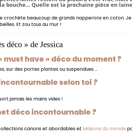
la bouche… Quelle est la prochaine pièce en lain
je crochète beaucoup de grands napperons en coton. Je c
eilles. Et zou tous au mur !
ès déco » de Jessica
 « must have » déco du moment ?
es, sur des portes plantes ou suspendues …
incontournable selon toi ?
sort jamais les mains vides !
rnet déco incontournable ?
collections canons et abordables et
Maisons du monde
po