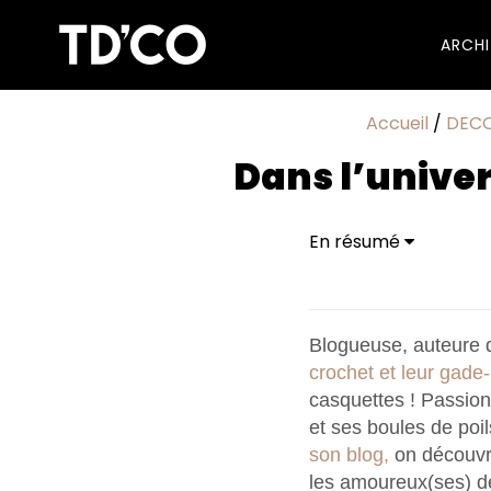
ARCH
Accueil
/
DEC
Dans l’univer
En résumé
Jessica, ton blog est 
cette aventure ?
Déco, lifestyle, mate
éditoriale ?
Blogueuse, auteure d
Tu viens de nous le 
crochet et leur gade
souhaité y faire ? Et 
casquettes ! Passionn
Tu aimes l'ancien. Ré
et ses boules de poi
des jouets d'antan po
son blog,
on découvre
pièce que tu rêverais
Tu as un amour particu
les amoureux(ses) de