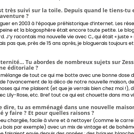
si d'objets déco. D'où te vient cette passion ? Où trouve
st très suivi sur la toile. Depuis quand le tiens-tu
tites laines restent au placard c'est vrai, mais côté déco..
 aventure ?
la prochaine pièce en laine que tu rêves de réaliser ?
uer en 2003 à l’époque préhistorique d’internet. Les rés
have" déco du moment ?
 peine et la blogosphère était encore toute petite. Le blog
rnable selon toi ?
. J’y racontais ma nouvelle vie avec C., qui était « juste 
o incontournable ?
is pas que, près de 15 ans après, je bloguerais toujours et
 cœur déco ?
maternité… Tu abordes de nombreux sujets sur Ze
gne éditoriale ?
 mélange de tout ce qui me botte avec une bonne dose d
de l’avancement de la déco de notre nouvelle maison, de
hoses qui me plaisent (et que je verrais bien chez moi !),
 Lily-Rose, etc. Bref tout ce qui est chouette dans ma vi
le dire, tu as emménagé dans une nouvelle maison
é y faire ? Et pour quelles raisons ?
eu chargée, facile à vivre et à nettoyer (comme le carre
u bois par exemple) avec un mix de vintage et de bohème. 
me faisaient envie depuis des années : des briques blanche