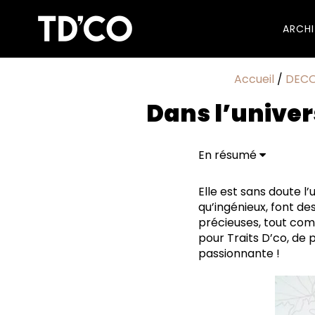
ARCH
Accueil
/
DEC
Dans l’univer
En résumé
Alexandrine, peux-tu
Ton blog (effectif d
Elle est sans doute l
succès.
qu’ingénieux, font de
Déco, mode, food, béa
précieuses, tout c
semble être un vérita
pour Traits D’co, de
Où trouves-tu ton ins
passionnante !
Tu as emménagé dans 
choses toi-même ?
Comment qualifierais-
Dans quelle pièce te