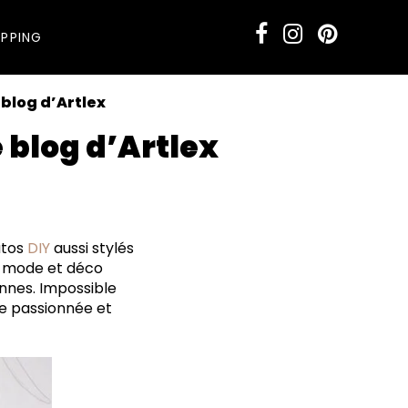
PPING
 blog d’Artlex
 blog d’Artlex
idement un franc
utos
DIY
aussi stylés
s mode et déco
ait main/maison
onnes. Impossible
re passionnée et
 fait beaucoup de