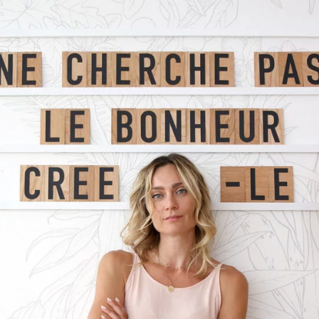
 les matériaux/matières que tu préfères utiliser et pour q
ue l'on trouve chez toi et dont tu es la plus fière. Pourquo
e de l'automne nous donne tous envie de changement dans 
e conjoncture spécifique... Aurais-tu un DIY déco écono
 » d'Alexandrine
have" déco du moment ?
urnable selon toi ?
o incontournable ?
coeur déco ? (créateur / objet / meuble etc.)