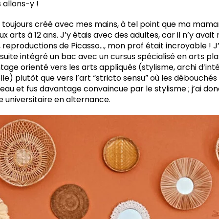
 allons-y !
 toujours créé avec mes mains, à tel point que ma maman
x arts à 12 ans. J’y étais avec des adultes, car il n’y avait
 reproductions de Picasso…, mon prof était incroyable ! J’a
ensuite intégré un bac avec un cursus spécialisé en arts pl
ge orienté vers les arts appliqués (stylisme, archi d’intér
e) plutôt que vers l’art “stricto sensu” où les débouchés 
veau et fus davantage convaincue par le stylisme ; j’ai don
e universitaire en alternance.