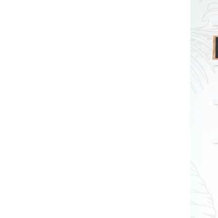
Côté déco, quels sont
Quel est le DIY déco q
La rentrée, l'arrivé
sommes aussi dans un
partager ?
La minute « très déco
Quel est ton "must 
Un lieu déco inconto
Un site internet déc
Ton dernier coup de 