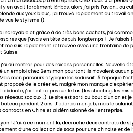
tait à mal beaucoup d’entreprises chez nous. J’ai pensé que
il y en avait forcément là-bas, alors j’ai pris l’avion… au cul
blonde aux yeux bleus, j’ai trouvé rapidement du travail 
e vue le stylisme !).
e incroyable et grâce à de très bons cachets, j’ai comm
ssoires que j’avais en tête depuis longtemps ! Je faisais 
et me suis rapidement retrouvée avec une trentaine de p
t Suisse.
 j’ai dû rentrer pour des raisons personnelles. Nouvelle étap
 un emploi chez Bensimon pourtant ils n’avaient aucun
 Mais mon parcours atypique les séduisait. À l’époque l’e
’ont proposé de le créer et, malgré mon manque d’expérienc
todidacte, j’ai tout appris sur le tas (les shooting, les mise
es réseaux sociaux…). Le site est sorti au bout d’un an et je
bateau pendant 2 ans. J’adorais mon job, mais le salariat
es contacts en Chine et ai démissionné de l’entreprise.
Lyon ! J’ai, à ce moment là, décroché deux contrats de st
ement d’une collection de sacs pour une chinoise et de l