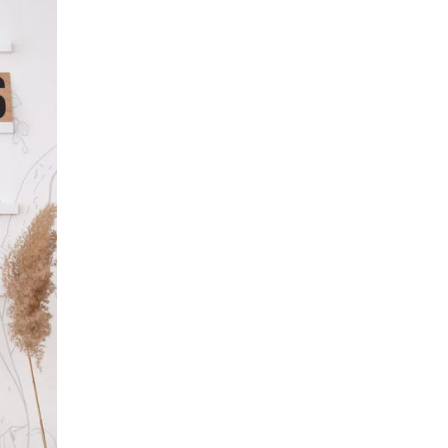
uelles raisons ?
i ?
la maison. Mais nous
mique et écolo à nous