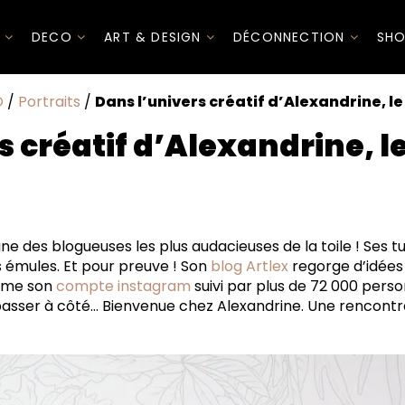
I
DECO
ART & DESIGN
DÉCONNECTION
SHO
O
/
Portraits
/
Dans l’univers créatif d’Alexandrine, le
s créatif d’Alexandrine, le
 te présenter à nous, nous décrire ton parcours ?
epuis 2012) et ton insta (datant de 2013) rencontrent rap
’une des blogueuses les plus audacieuses de la toile ! Ses t
s émules. Et pour preuve ! Son
blog Artlex
regorge d’idée
uté... Ta créativité ne s'arrête pas à la décoration ! Le f
omme son
compte instagram
suivi par plus de 72 000 pers
ble art de vivre pour toi.
 passer à côté… Bienvenue chez Alexandrine. Une rencont
piration ?
un nouvel appartement il y a peu. J'imagine que tu y as
tu le style de ton intérieur ?
 sens-tu le mieux ?