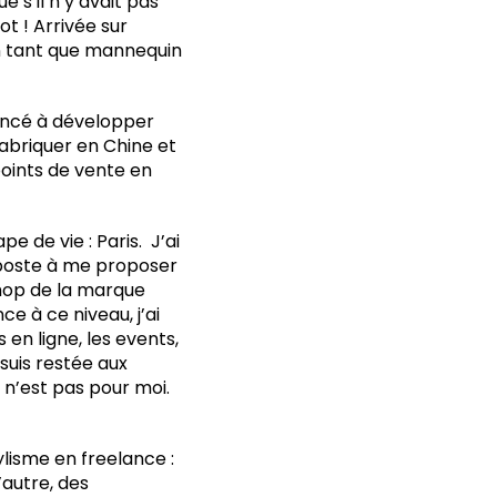
 s’il n’y avait pas
ot ! Arrivée sur
en tant que mannequin
encé à développer
fabriquer en Chine et
oints de vente en
e de vie : Paris. J’ai
 poste à me proposer
shop de la marque
e à ce niveau, j’ai
s en ligne, les events,
 suis restée aux
 n’est pas pour moi.
ylisme en freelance :
’autre, des