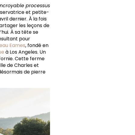
 incroyable processus
nservatrice et petite-
vril dernier. À la fois
partager les leçons de
hui. À sa tête se
nsultant pour
eau Eames
, fondé en
se
à Los Angeles. Un
ifornie. Cette ferme
lle de Charles et
t désormais de pierre