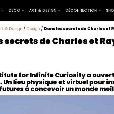
I
DECO
ART & DESIGN
DÉCONNECTION
SHO
rt & Design
/
Design
/
Dans les secrets de Charles et
s secrets de Charles et R
 Infinite Curiosity a ouvert ses portes en Californie. Un lie
érations futures à concevoir un monde meilleur.
sus
itute for Infinite Curiosity a ouver
. Un lieu physique et virtuel pour in
futures à concevoir un monde meil