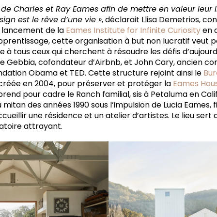
e de Charles et Ray Eames afin de mettre en valeur leur
sign est le rêve d’une vie »
, déclarait Llisa Demetrios, co
au lancement de la
Eames Institute for Infinite Curiosity
en a
pprentissage, cette organisation à but non lucratif veut 
e à tous ceux qui cherchent à résoudre les défis d’aujourd’
 Gebbia, cofondateur d’Airbnb, et John Cary, ancien co
Fondation Obama et TED. Cette structure rejoint ainsi le
Bur
 créée en 2004, pour préserver et protéger la
Eames Hou
prend pour cadre le Ranch familial, sis à Petaluma en Cal
u mitan des années 1990 sous l’impulsion de Lucia Eames, fi
cueillir une résidence et un atelier d’artistes. Le lieu ser
atoire attrayant.