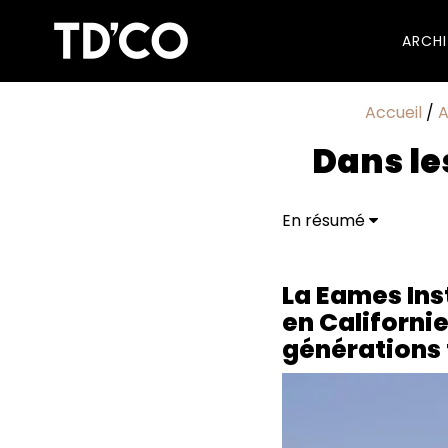
ARCH
Accueil
/
A
Dans le
En résumé
La Eames Institute for
pour inspirer les gén
Au cœur des proces
La Eames Inst
en Californie
générations 