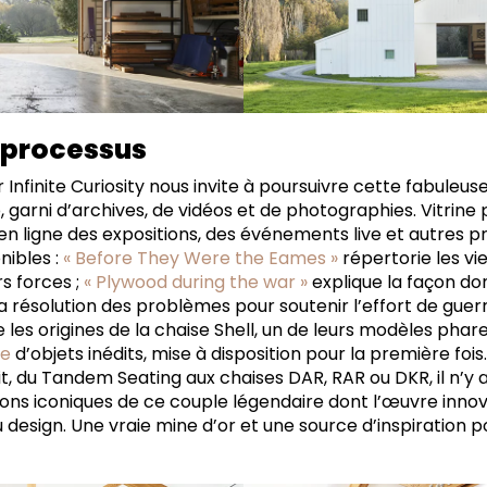
 processus
 Infinite Curiosity nous invite à poursuivre cette fabuleus
 garni d’archives, de vidéos et de photographies. Vitrine 
n ligne des expositions, des événements live et autres 
nibles :
« Before They Were the Eames »
répertorie les vie
rs forces ;
« Plywood during the war »
explique la façon don
 résolution des problèmes pour soutenir l’effort de guerr
les origines de la chaise Shell, un de leurs modèles phares
le
d’objets inédits, mise à disposition pour la première fois.
it, du Tandem Seating aux chaises DAR, RAR ou DKR, il n’y 
tions iconiques de ce couple légendaire dont l’œuvre inno
u design. Une vraie mine d’or et une source d’inspiration