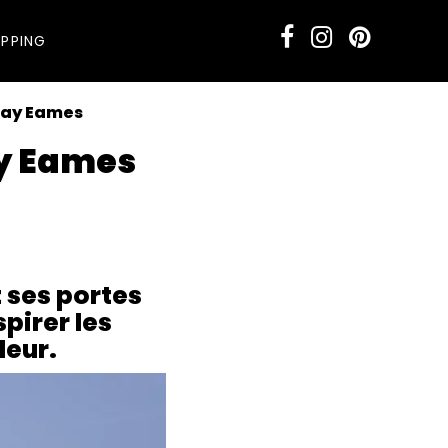
PPING
 Ray Eames
ay Eames
u physique et virtuel
t ses portes
spirer les
leur.