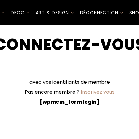
I
DECO
ART & DESIGN
DÉCONNECTION
SHO
CONNECTEZ-VOU
avec vos identifiants de membre
Pas encore membre ?
Inscrivez vous
[wpmem_form login]