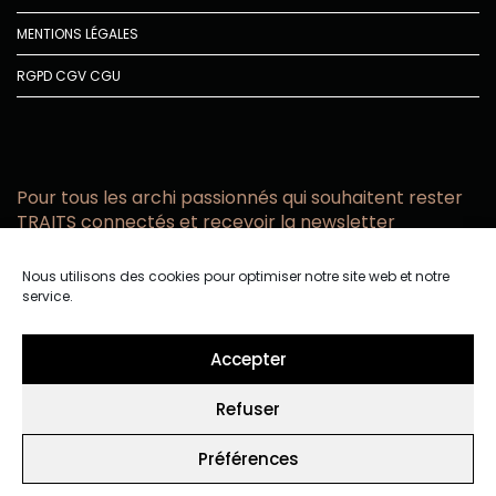
MENTIONS LÉGALES
RGPD
CGV
CGU
Pour tous les archi passionnés qui souhaitent rester
TRAITS connectés et recevoir la newsletter
Vous acceptez de recevoir l’actualité TRAITS D’CO par
Nous utilisons des cookies pour optimiser notre site web et notre
email
service.
Vous affirmez avoir pris connaissance de notre politique de
confidentialité.
Accepter
Refuser
Préférences