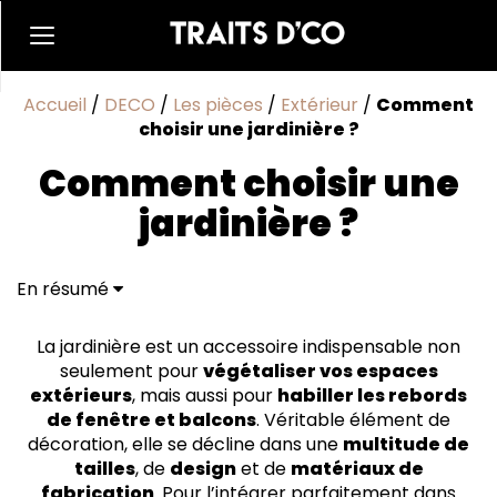
Accueil
/
DECO
/
Les pièces
/
Extérieur
/
Comment
choisir une jardinière ?
Comment choisir une
jardinière ?
En résumé
Choisir sa jardinière selon les plantes
Quel matériau de fabrication pour sa jardinière ?
La jardinière est un accessoire indispensable non
Quels sont les types de jardinières à choisir ?
seulement pour
végétaliser vos espaces
extérieurs
, mais aussi pour
habiller les rebords
de fenêtre et balcons
. Véritable élément de
décoration, elle se décline dans une
multitude de
tailles
, de
design
et de
matériaux de
fabrication
. Pour l’intégrer parfaitement dans