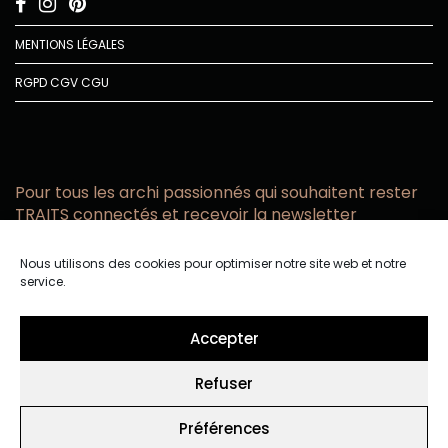
MENTIONS LÉGALES
RGPD
CGV
CGU
Pour tous les archi passionnés qui souhaitent rester
TRAITS connectés et recevoir la newsletter
Vous acceptez de recevoir l’actualité TRAITS D’CO par
Nous utilisons des cookies pour optimiser notre site web et notre
email
service.
Vous affirmez avoir pris connaissance de notre politique de
confidentialité.
Accepter
Refuser
Préférences